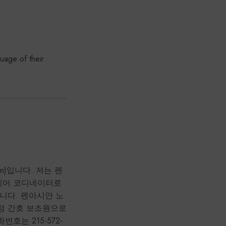
uage of their
an)입니다. 저는 펜
케어 코디네이터로
니다. 펜아시안 노
정 간호 보조원으로
호는 215-572-