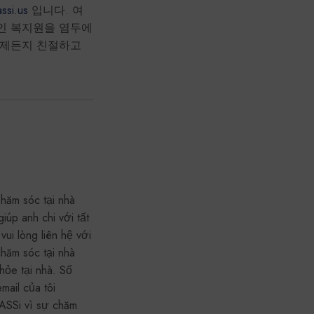
ssi.us
입니다. 여
인 복지원을 염두에
언제든지 친절하고
 Chăm sóc tại nhà
úp anh chi với tất
vui lòng liên hệ với
chăm sóc tại nhà
hỏe tại nhà. Số
mail của tôi
PASSi vì sự chăm