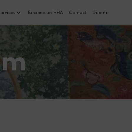
ervices
Become an HHA
Contact
Donate
am