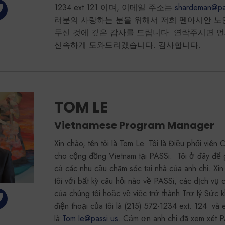
1234 ext 121 이며, 이메일 주소는
shardeman@pa
러분의 사랑하는 분을 위해서 저희 펜아시안 노
두신 것에 깊은 감사를 드립니다. 연락주시면 
신속하게 도와드리겠습니다. 감사합니다.
TOM LE
Vietnamese Program Manager
Xin chào, tên tôi là Tom Le. Tôi là Điều phối viên
cho cộng đồng Vietnam tại PASSi. Tôi ở đây để gi
cả các nhu cầu chăm sóc tại nhà của anh chi. Xin 
tôi với bất kỳ câu hỏi nào về PASSi, các dịch vụ 
của chúng tôi hoặc về việc trở thành Trợ lý Sức k
điện thoại của tôi là (215) 572-1234 ext. 124 và e
là
Tom.le@passi.u
s
. Cảm ơn anh chi đã xem xét 