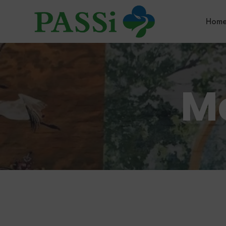
Hom
M