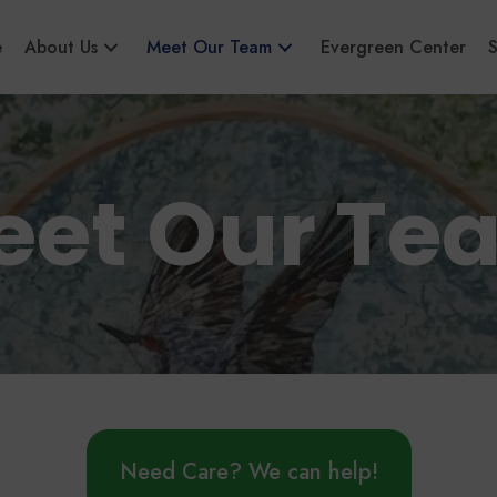
e
About Us
Meet Our Team
Evergreen Center
S
eet Our Te
Need Care? We can help!